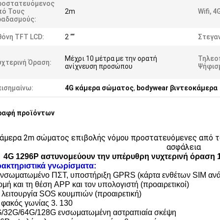
ροστατευόμενος
πό Τους
2m
Wifi, 4
ραδασμούς:
όνη TFT LCD:
2 ““
Στεγα
Μέχρι 10 μέτρα με την ορατή
Τηλεο
χτερινή Όραση:
ανίχνευση προσώπου
Ψήφισ
πισημαίνω:
4G κάμερα σώματος
,
bodywear βιντεοκάμερα
ραφή προϊόντων
άμερα 2m σώματος επιβολής νόμου προστατευόμενες από τ
ασφάλεια
4G 1296P αστυνομεύουν την υπέρυθρη νυχτερινή όραση
ακτηριστικά γνωρίσματα:
ενσωματωμένο ΠΣΤ, υποστήριξη GPRS (κάρτα ενθέτων SIM ανάγκ
ομή και τη θέση APP και τον υπολογιστή (προαιρετικοί)
α λειτουργία SOS κουμπιών (προαιρετική)
 φακός γωνίας 3. 130
G/32G/64G/128G ενσωματωμένη αστραπιαία σκέψη