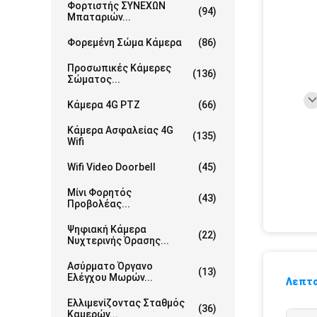
Φορτιστής ΣΥΝΕΧΩΝ
(94)
Μπαταριών...
Φορεμένη Σώμα Κάμερα
(86)
Προσωπικές Κάμερες
(136)
Σώματος...
Κάμερα 4G PTZ
(66)
Κάμερα Ασφαλείας 4G
(135)
Wifi
Wifi Video Doorbell
(45)
Μίνι Φορητός
(43)
Προβολέας...
Ψηφιακή Κάμερα
(22)
Νυχτερινής Όρασης...
Ασύρματο Όργανο
(13)
Ελέγχου Μωρών...
Λεπτο
Ελλιμενίζοντας Σταθμός
(36)
Καμερών...