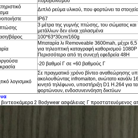
πυροβολισμού
τηριστικό
Διπλό ρεύμα υλικού, που φορτώνει τα στοιχεί
ισμα
νοποιήστε
IP67
3 μέτρα της γυμνής πτώσης, του σώματος και
 πτώσης
μετάλλων δεν είναι χαλασμένα
αση/βάρος
100*63*30cm/160g
Μπαταρία λι Removeable 3600mah, μέχρι 6,5 
αρία
για τηλεοπτική καταγραφή καθορισμού 1080P
Περισσότερο από τη συνεχή εφεδρεία 48H
υργούσα
-20 βαθμοί Γ σε +60 βαθμούς Γ
κρασία
Σε πραγματικό χρόνο βίντεο αναθεώρησης υπ
ακολουθώντας infromaiton, ανώτατο κανάλι 1
ητικό λογισμικό
κινητό τηλέφωνο, υποστήριξη D1 H.264 για τα
φορτώνουν, ενδοσυνεννόηση δικτύων
όνα