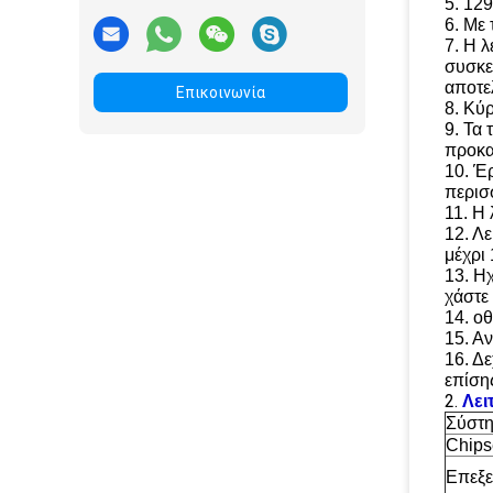
5. 12
6. Με 
7. Η 
συσκε
αποτε
Επικοινωνία
8. Κύ
9. Τα
προκα
10. Έ
περισ
11. Η
12. Λ
μέχρι
13. Η
χάστε
14. οθ
15. Α
16. Δ
επίση
2.
Λει
Σύστη
Chips
Επεξε