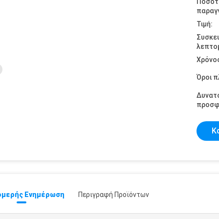
Ποσότ
παραγγ
Τιμή:
Συσκε
λεπτομ
Χρόνο
Όροι 
Δυνατ
προσφ
Κ
μερής Ενημέρωση
Περιγραφή Προϊόντων