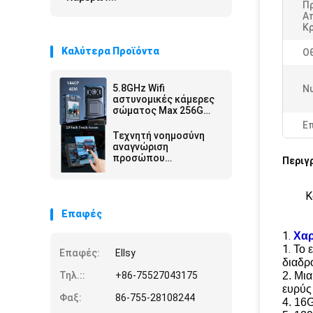
Π
Α
Κ
Καλύτερα Προϊόντα
Οθ
5.8GHz Wifi
Νυ
αστυνομικές κάμερες
σώματος Max 256G
Αποθήκευση και
Ε
Linux4.9 Chipset για
Τεχνητή νοημοσύνη
απόδοση
αναγνώριση
προσώπου
Περιγ
Αστυνομικές κάμερες
σώματος 2 Way Talk
Νυχτερινή όραση
Κ
Σύστημα Android
Επαφές
1.
Χαρ
1.
Το 
Επαφές:
Ellsy
διαδρ
Τηλ.::
+86-75527043175
2. Μι
ευρύς
Φαξ:
86-755-28108244
4. 16