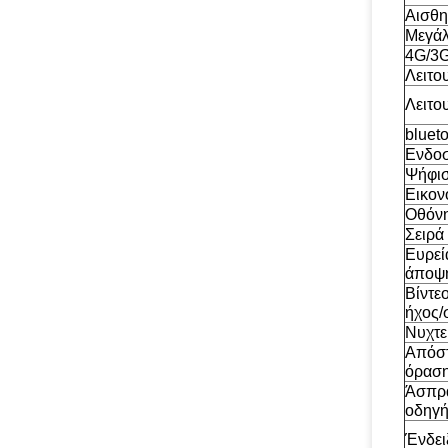
Αισθη
Μεγάλ
4G/3G
Λειτου
Λειτο
blueto
Ενδο
Ψήφι
Εικον
Οθόν
Σειρά
Ευρεί
άποψ
Βίντε
ήχος/
Νυχτε
Απόστ
όρασ
Άσπρ
οδηγ
Ένδει