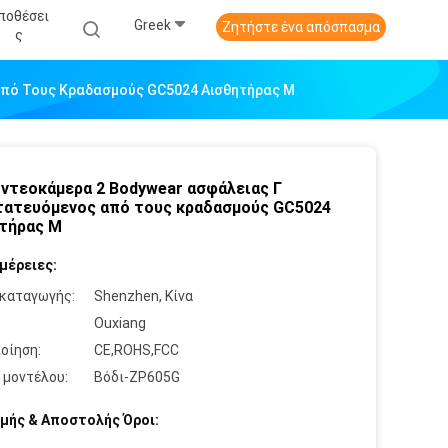
ποθέσει
Greek
Ζητήστε ένα απόσπασμα
Σ
Από Τους Κραδασμούς GC5024 Αισθητήρας Μ
ιντεοκάμερα 2 Bodywear ασφάλειας Γ
ατευόμενος από τους κραδασμούς GC5024
τήρας Μ
μέρειες:
καταγωγής:
Shenzhen, Κίνα
:
Ouxiang
οίηση:
CE,ROHS,FCC
 μοντέλου:
Βόδι-ZP605G
μής & Αποστολής Όροι: