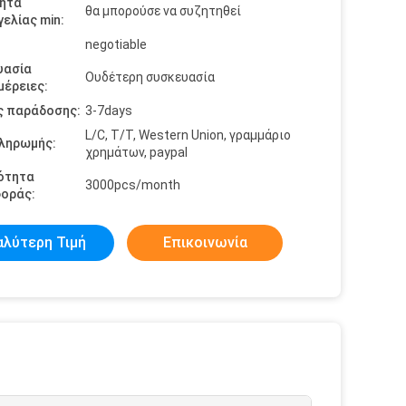
ητα
θα μπορούσε να συζητηθεί
ελίας min:
negotiable
υασία
Ουδέτερη συσκευασία
έρειες:
ς παράδοσης:
3-7days
L/C, T/T, Western Union, γραμμάριο
πληρωμής:
χρημάτων, paypal
ότητα
3000pcs/month
οράς:
αλύτερη Τιμή
Επικοινωνία