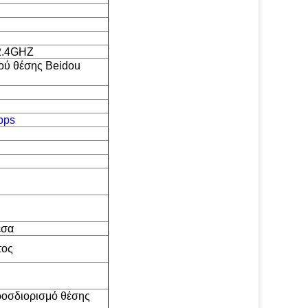
/2.4GHZ
μού θέσης Beidou
bps
έσα
τος
προσδιορισμό θέσης