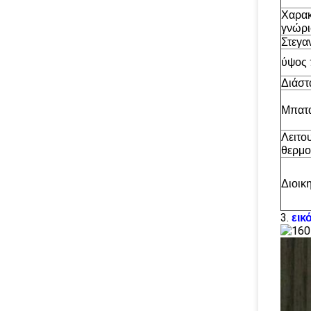
Χαρακ
γνώρ
Στεγα
ύψος
Διάστ
Μπατ
Λειτο
θερμο
Διοικ
3.
εικ