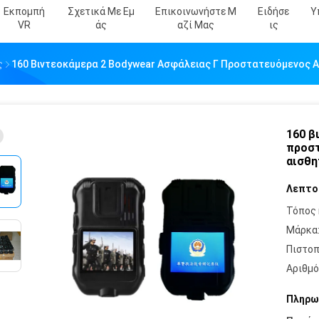
Εκπομπή
Σχετικά Με Εμ
Επικοινωνήστε Μ
Ειδήσε
Υ
VR
Άς
Αζί Μας
Ις
ς
160 Βιντεοκάμερα 2 Bodywear Ασφάλειας Γ Προστατευόμενος 
160 β
προστ
αισθη
Λεπτο
Τόπος 
Μάρκα
Πιστοπ
Αριθμό
Πληρω