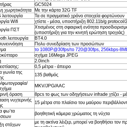
τήρας
GC5024
η χωρητικότητα
Με την κάρτα 32G TF
 λειτουργία
Τα σε πραγματικό χρόνο στοιχεία φορτώνουν
ργία Wifi
χτίστε - μέσα, υποστήριξη 802.11b/g protocol
Χτισμένος στη σφαιρική ενότητα προσδιορισ
υργία ΠΣΤ
(υποστήριξη για την κινητή ερώτηση τροχιάς)
oth λειτουργία
BT4.0
συνεννόηση
Πολυ συνεδρίαση των προσώπων
σμα
το 1080P@30fps/το 720@30fps, 256kbps-8M
οκύτταρο
σχήμα 16Mega JPEG
η
2.0inch
 εστίασης:
0,5 μέτρα - άπειρο
α γωνία της
135 βαθμός
ης
ο/φωτογραφία/
MKV/JPG/AAC
σχήμα
ρινή όραση
8pcs το φως των οδηγήσεων infrade χτίζει - μ
αση νυχτερινής
15 μέτρα στο πλαίσιο του μαύρου περιβάλλον
ης
α φω'τα
βοηθητική κάμερα χρώματος τη νύχτα
ήσεων
με τη ακτίνα λέιζερ, μπορεί να βοηθήσει τον 
ξη στόχων