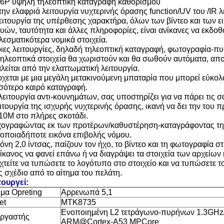
96P υψηλή τηλεοπτική καταγραφή καθορισμού
την ελαφριά λειτουργία νυχτερινής όρασης function/UV του /IR λ
λειτουργία της υπέρθεσης χαρακτήρα, όλων των βίντεο και των ε
υών, ταυτότητα και άλλες πληροφορίες, είναι ανίκανες να εκδοθ
λεσματικότερα νομικά στοιχεία.
ριες λειτουργίες, δηλαδή τηλεοπτική καταγραφή, φωτογραφία-π
 τηλεοπτικά στοιχεία θα χωριστούν και θα σωθούν αυτόματα, α
λείται από την ελαττωματική λειτουργία.
ρχεται με μια μεγάλη μετακινούμενη μπαταρία που μπορεί εύκολ
σότερο καιρό καταγραφή.
 λειτουργία αντι-κουνημάτων, σας υποστηρίζει για να πάρει τις
ειτουργία της ισχυρής νυχτερινής όρασης, ικανή να δει την 
 10M στο πλήρες σκοτάδι.
χογραφώντας εκ των προτέρων/καθυστέρηση-καταγράφοντας τη λε
 οποιαδήποτε εικόνα επιβολής νόμου.
όνη 2,0 ίντσας, παίζουν τον ήχο, το βίντεο και τη φωτογραφία σ
νίκανος να φανεί επάνω ή να διαγράψει τα στοιχεία των αρχείων
εχτείτε να τυπώσετε το λογότυπο στο στοιχείο και να τυπώσετε 
ς σχέδιο από το αίτημα του πελάτη.
τουργεί:
μα Opreting
Αρρενωπά 5,1
et
MTK8735
Ενοποιημένη L2 τετράγωνο-πυρήνων 1.3GHz
ργαστής
ARM@Cortex-A53 MPCore