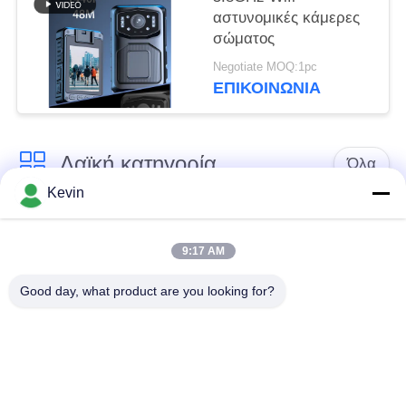
αστυνομικές κάμερες
σώματος
Negotiate MOQ:1pc
ΕΠΙΚΟΙΝΩΝΊΑ
Λαϊκή κατηγορία
Όλα
Kevin
Φορεμένες
Κάμερες σώματος
αστυνομία κάμερες
αστυνομίας
9:17 AM
Good day, what product are you looking for?
4G φορεμένη σώμα
Κάμερα κρανών
κάμερα
ασφάλειας
4G κάμερες
4G κινητό DVR
εξόρμησης