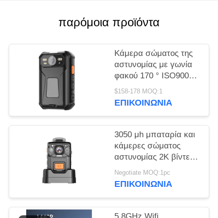
ΥΠΟΘΈΣΕΙΣ
παρόμοια προϊόντα
ΖΗΤΉΣΤΕ
Κάμερα σώματος της
ΜΙΑ
αστυνομίας με γωνία
φακού 170 ° ISO9001
ΠΡΟΣΦΟΡΆ
BSCI SEDEX
$158-178 MOQ:1
πιστοποιημένη και HD
ΕΠΙΚΟΙΝΩΝΊΑ
SITEMAP
2,0 ιντσών LCD
3050 μh μπαταρία και
ΠΟΛΙΤΙΚΉ
κάμερες σώματος
ΑΠΟΡΡΉΤΟΥ
αστυνομίας 2K βίντεο
για δύσκολες
Negotiate MOQ:1pc
θερμοκρασίες από -15
ΕΠΙΚΟΙΝΩΝΊΑ
βαθμούς C έως 55
βαθμούς C
5.8GHz Wifi