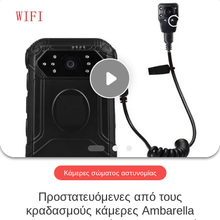
Shenzhen
Ouxiang
Electronic
Co.,
Ltd..
All
Rights
Reserved.
ΣΠΊΤΙ
ΠΡΟΪΌΝΤΑ
ΒΊΝΤΕΟ
ΕΚΠΟΜΠΉ
VR
Κάμερες σώματος αστυνομίας
ΣΧΕΤΙΚΆ
Προστατευόμενες από τους
ΜΕ
κραδασμούς κάμερες Ambarella