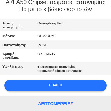
ΕΜΆΣ
A7LA50 Chipset σώματος αστυνομίας
Hd με το κιβώτιο φορτιστών
ΕΠΙΣΚΈΨΕΙΣ
Τόπος
Guangdong Κίνα
ΣΤΟ
καταγωγής:
ΕΡΓΟΣΤΆΣΙΟ
Μάρκα:
OEM/ODM
Πιστοποίηση:
ROSH
ΈΛΕΓΧΟΣ
Αριθμό
OX-ZM605
ΠΟΙΌΤΗΤΑΣ
μοντέλου:
Υψηλό φως:
,
φορετή κάμερα αστυνομίας
προσωπική κάμερα αστυνομίας
ΕΠΙΚΟΙΝΩΝΉΣΤΕ
ΜΑΖΊ
ΕΠΑΦΉ!
ΜΑΣ
ΛΕΠΤΟΜΈΡΕΙΕΣ
ΕΙΔΉΣΕΙΣ