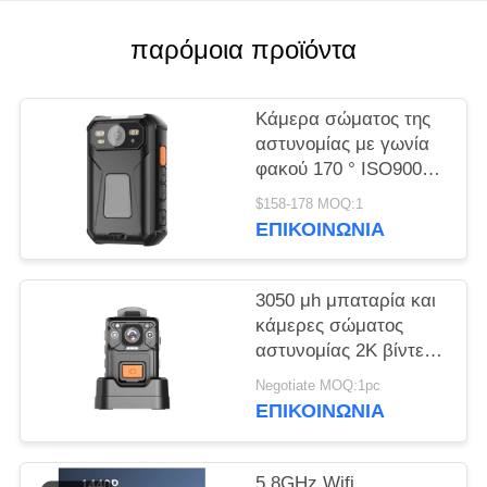
ΥΠΟΘΈΣΕΙΣ
παρόμοια προϊόντα
ΖΗΤΉΣΤΕ
Κάμερα σώματος της
ΜΙΑ
αστυνομίας με γωνία
φακού 170 ° ISO9001
ΠΡΟΣΦΟΡΆ
BSCI SEDEX
$158-178 MOQ:1
πιστοποιημένη και HD
ΕΠΙΚΟΙΝΩΝΊΑ
SITEMAP
2,0 ιντσών LCD
3050 μh μπαταρία και
ΠΟΛΙΤΙΚΉ
κάμερες σώματος
ΑΠΟΡΡΉΤΟΥ
αστυνομίας 2K βίντεο
για δύσκολες
Negotiate MOQ:1pc
θερμοκρασίες από -15
ΕΠΙΚΟΙΝΩΝΊΑ
βαθμούς C έως 55
βαθμούς C
5.8GHz Wifi