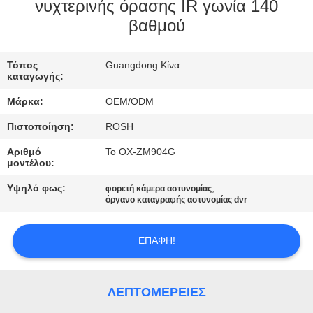
ΕΜΆΣ
νυχτερινής όρασης IR γωνία 140
βαθμού
ΕΠΙΣΚΈΨΕΙΣ
Τόπος
Guangdong Κίνα
ΣΤΟ
καταγωγής:
ΕΡΓΟΣΤΆΣΙΟ
Μάρκα:
OEM/ODM
Πιστοποίηση:
ROSH
ΈΛΕΓΧΟΣ
Αριθμό
Το OX-ZM904G
ΠΟΙΌΤΗΤΑΣ
μοντέλου:
Υψηλό φως:
,
φορετή κάμερα αστυνομίας
όργανο καταγραφής αστυνομίας dvr
ΕΠΙΚΟΙΝΩΝΉΣΤΕ
ΜΑΖΊ
ΕΠΑΦΉ!
ΜΑΣ
ΛΕΠΤΟΜΈΡΕΙΕΣ
ΕΙΔΉΣΕΙΣ