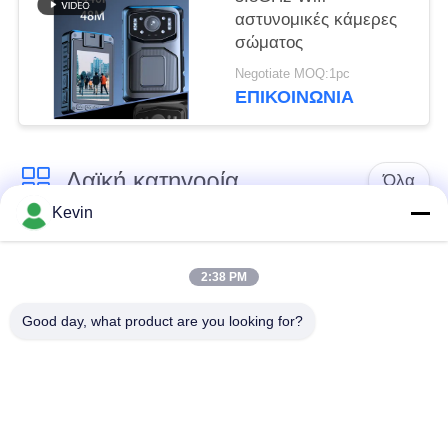
αστυνομικές κάμερες
σώματος
Negotiate MOQ:1pc
ΕΠΙΚΟΙΝΩΝΊΑ
Λαϊκή κατηγορία
Όλα
Kevin
Φορεμένες
Κάμερες σώματος
αστυνομία κάμερες
αστυνομίας
2:38 PM
Good day, what product are you looking for?
4G φορεμένη σώμα
Κάμερα κρανών
κάμερα
ασφάλειας
4G κάμερες
4G κινητό DVR
εξόρμησης