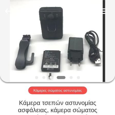
Shenzhen
Ouxiang
Electronic
Co.,
Ltd..
All
Rights
Reserved.
ΣΠΊΤΙ
ΠΡΟΪΌΝΤΑ
ΒΊΝΤΕΟ
ΕΚΠΟΜΠΉ
VR
Κάμερες σώματος αστυνομίας
ΣΧΕΤΙΚΆ
Κάμερα τσεπών αστυνομίας
ΜΕ
ασφάλειας, κάμερα σώματος