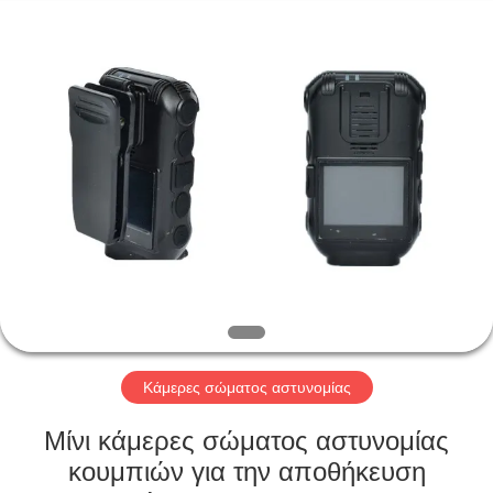
Shenzhen
Ouxiang
Electronic
Co.,
Ltd..
All
Rights
Reserved.
ΣΠΊΤΙ
ΠΡΟΪΌΝΤΑ
ΒΊΝΤΕΟ
ΕΚΠΟΜΠΉ
VR
Κάμερες σώματος αστυνομίας
ΣΧΕΤΙΚΆ
Μίνι κάμερες σώματος αστυνομίας
ΜΕ
κουμπιών για την αποθήκευση