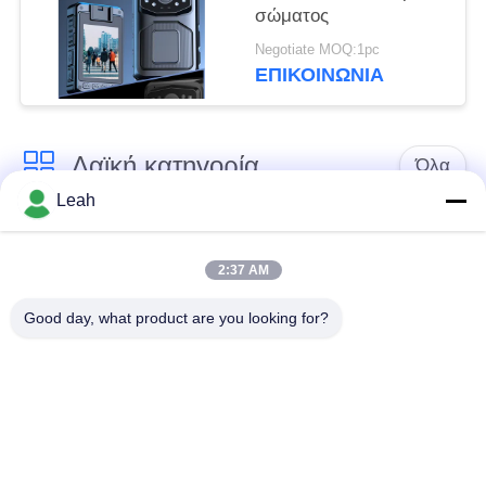
σώματος
Negotiate MOQ:1pc
ΕΠΙΚΟΙΝΩΝΊΑ
Λαϊκή κατηγορία
Όλα
Leah
Φορεμένες
Κάμερες σώματος
αστυνομία κάμερες
αστυνομίας
2:37 AM
Good day, what product are you looking for?
4G φορεμένη σώμα
Κάμερα κρανών
κάμερα
ασφάλειας
4G κάμερες
4G κινητό DVR
εξόρμησης