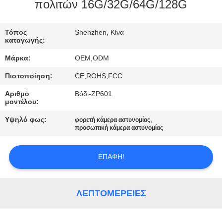
ΕΜΆΣ
πολιτών 16G/32G/64G/128G
ΕΠΙΣΚΈΨΕΙΣ
Τόπος
Shenzhen, Κίνα
καταγωγής:
ΣΤΟ
Μάρκα:
OEM,ODM
ΕΡΓΟΣΤΆΣΙΟ
Πιστοποίηση:
CE,ROHS,FCC
Αριθμό
Βόδι-ZP601
ΈΛΕΓΧΟΣ
μοντέλου:
ΠΟΙΌΤΗΤΑΣ
Υψηλό φως:
,
φορετή κάμερα αστυνομίας
προσωπική κάμερα αστυνομίας
ΕΠΙΚΟΙΝΩΝΉΣΤΕ
ΕΠΑΦΉ!
ΜΑΖΊ
ΜΑΣ
ΛΕΠΤΟΜΈΡΕΙΕΣ
ΕΙΔΉΣΕΙΣ